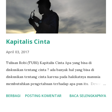
telah ditonton lebih dari 1.000.000 orang dibioskop dan
diprediksi akan terus bertambah karena respon postif dari
masyarakat. Film sore istri dari masa depan bercerita
tentang kisah sore d...
Kapitalis Cinta
April 03, 2017
Tulisan Robi (TUBI) Kapitalis Cinta Apa yang bisa di
diskusikan tentang cinta ? ada banyak hal yang bisa di
diskusikan tentang cinta karena pada hakikatnya manusia
membutuhkan pengetahuan terhadap apa pun itu. Dewasa
ini banyak diantara kita yang mencibir tentang cinta, hal ini
BERBAGI
POSTING KOMENTAR
BACA SELENGKAPNYA
tidak lain karena masyarakat kita disuguhi kata-kata indah
yang justru menjadi komoditas pasar, iklan, kepura-puraan
artis sinetron dan film. Kita disuguhi fakta bahwa bapak dan