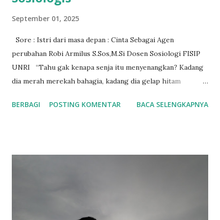
September 01, 2025
Sore : Istri dari masa depan : Cinta Sebagai Agen
perubahan Robi Armilus S.Sos,M.Si Dosen Sosiologi FISIP
UNRI “Tahu gak kenapa senja itu menyenangkan? Kadang
dia merah merekah bahagia, kadang dia gelap hitam
berduka. Tapi langit selalu menerima senja apa adanya.”
BERBAGI
POSTING KOMENTAR
BACA SELENGKAPNYA
Dialog diatas menjadi pembuka dari fim sore : istri dari
masa depan. Diksi ini bisa dibaca sebagai metafora simbolik
antara harapan dan keputusasaan, seperti konflik sosial
yang muncul didalam film ini yang mengangkat relasi
manusia dengan waktu serta bagaimana cinta menjadi agen
perubahan sosial dalam relasa pasangan. Film sore istri dari
masa depan menjadi topik perbincangan dimedia sosial
dalam beberapa hari terakhir sejak diputar di Bioskop
tanggal 10 Juli 2025, sampai saat tulisan ini dibuat film sore