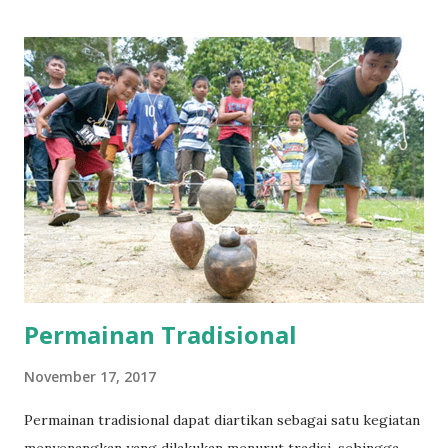
ibu dari itu semua adalah modal yang berinduk kepada
kapitalisme. Kita cenderung jarang berpikir dan merasa,
atau bahkan merenung tentang hakikat cinta dan justru
menempuh cara-cara yang menjauhi nilai-nilai holistik dari
cinta. Kedalaman hidup, makna cinta sejati, sulit ditemukan
dalam manusia kapitalis jika tidak ada perjuangan yang
konsisten menuju sistem lain. Karena mereka tidak bisa
berpikir banyak di luar hubungan kepemilikan pribadi serta
upaya-upaya dan tindakan-tindakan untuk mengatur
hubungan pertukaran ...
Permainan Tradisional
November 17, 2017
Permainan tradisional dapat diartikan sebagai satu kegiatan