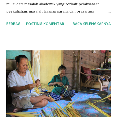
mulai dari masalah akademik yang terkait pelaksanaan
perkuliahan, masalah layanan sarana dan prasarana
dikampus hingga persoalan mahasiswa dan kelembagaan
BERBAGI
POSTING KOMENTAR
BACA SELENGKAPNYA
mahasiswa. kegiatan ini dibuat dengan nuansa yang santai
yaitu dalam bentuk coffe morning di gerai pendidikan FISIP
pada hari rabu tanggal 27 maret 2015. Siapapun bisa
mengajukan pertanyan dan keluhannya langsung kepada
pimpinan fakultas yaitu Dekan dan para Wakil Dekan.