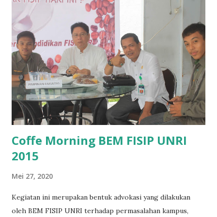
ingin membangun social enterprise? Bagaimana proses
pemberdayaan yang akan kita lakukan bersama masyarakat
untuk mendukung pemecahan masalah sosial tersebut? Apa
saja prinsip bisnis etis yang akan kita implementasikan?
Apakah kita bisa melihat kegiatan ini sebagai sesuatu yang
berkelanjutan dalam jangka panjang, atau hanya menjadi
proyek idealis saja? Akan seperti apakah dampak sosial dari
social enterprise kita ini? Nah, jika tertarik mulai
membangun ...
Coffe Morning BEM FISIP UNRI
2015
Mei 27, 2020
Kegiatan ini merupakan bentuk advokasi yang dilakukan
oleh BEM FISIP UNRI terhadap permasalahan kampus,