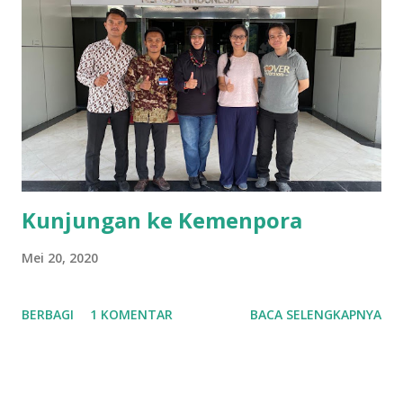
mengambil keuntungan semata namun ada unsur sosial di
dalamnya. Usaha yang bertujuan untuk berkontribusi bagi
orang banyak. Ada banyak ragam dan jenis usaha untuk
menjadi sociopreneur, mulai dari lingkungan, kesehatan,
pendidikan, pertanian dan peternakan, tergantung kepada
orang yang melakukannya. Ada 3 hal yang bisa dilakukan
untuk memulai langkah menjadi s ociopreneur , yait...
Kunjungan ke Kemenpora
Mei 20, 2020
BERBAGI
1 KOMENTAR
BACA SELENGKAPNYA