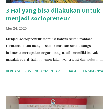
3 Hal yang bisa dilakukan untuk
menjadi sociopreneur
Mei 24, 2020
Menjadi sociopreneur memiliki banyak sekali manfaat
terutama dalam menyelesaikan masalah sosial. Bangsa
indonesia merupakan negara yang masih memiliki banyak
masalah sosial, hal ini memerlukan kontribusi dari seluruh
pihak, bukan hanya dari program pemerintah, perusahaan
BERBAGI
POSTING KOMENTAR
BACA SELENGKAPNYA
tetapi juga dari eleman pemuda yang memiliki potensi
dalam menyelesaikan masalah sosial dimasyarakat. Menjadi
sociopreneur merupakan salah satu cara yang bisa dipilih
untuk membantu masyarakat dengan segala potensi dan
permasalahan didalam masyarakat. Apa itu sociopreneur ?
Sociopreneur adalah usaha atau bisnis yang tidak hanya