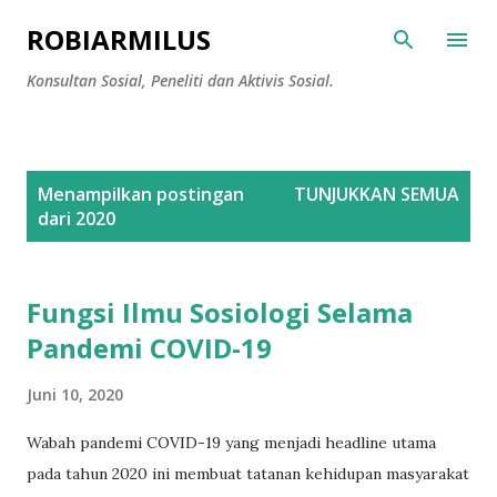
Langsung ke konten utama
ROBIARMILUS
Konsultan Sosial, Peneliti dan Aktivis Sosial.
P
Menampilkan postingan
TUNJUKKAN SEMUA
o
dari 2020
s
t
i
Fungsi Ilmu Sosiologi Selama
n
Pandemi COVID-19
g
a
Juni 10, 2020
n
Wabah pandemi COVID-19 yang menjadi headline utama
pada tahun 2020 ini membuat tatanan kehidupan masyarakat