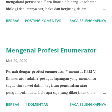
mengalami perubahan. Para ilmuan dibidang kesehatan,
biologi dan lainnya berjibaku dan berjuang dalam
menghadapi wabah ini. Lalu pertanyaannya apa peran
BERBAGI
POSTING KOMENTAR
BACA SELENGKAPNYA
sosiolog atau ilmuan sosial selama masa COVID-19 ini. Kita
akan merasakan dampak yang COVID-19 ini dalamwaktu
yang lama terutama dalam bidang sosial budaya oleh karena
itu peran sosiolog sangat esensial untuk mencari solusi
Mengenal Profesi Enumerator
bagi masyarakat 1. Social Engineering Fungsi ilmu sosial
khususnya sosiologi adalah membuat rekayasa sosial di
Mei 29, 2020
masyarakat. Rekayasa sosial ini dimaksudkan untuk membuat
Pernah dengar profesi enumerator ? menurut KBBI V
keteraturan dimasyarakat yang mengalami keresahan yang
Enumerator adalah petugas lapangan yang membantu
diakibatkan oleh wabah COVID-19. Peran sosiolog disini
tugas tim survei dalam kegiatan pencacahan atau
sebagai pemberi rekomendasi kepada pemangku kebijakan
pengumpulan data. Lalu apa saja yang dikerjakan oleh
agar berbagai macam program pencegahan bis berjalan
seorang enumerator ? secara umum ada 3 hal yang
optimal. Pelaksanaan PSBB merupakan salah satu bentuk
BERBAGI
1 KOMENTAR
BACA SELENGKAPNYA
dikerjakan oleh seorang enumerator, yaitu : 1.
rekayas...