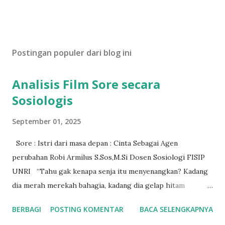
Postingan populer dari blog ini
Analisis Film Sore secara
Sosiologis
September 01, 2025
Sore : Istri dari masa depan : Cinta Sebagai Agen
perubahan Robi Armilus S.Sos,M.Si Dosen Sosiologi FISIP
UNRI “Tahu gak kenapa senja itu menyenangkan? Kadang
dia merah merekah bahagia, kadang dia gelap hitam
berduka. Tapi langit selalu menerima senja apa adanya.”
BERBAGI
POSTING KOMENTAR
BACA SELENGKAPNYA
Dialog diatas menjadi pembuka dari fim sore : istri dari