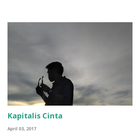
masa depan. Diksi ini bisa dibaca sebagai metafora simbolik
antara harapan dan keputusasaan, seperti konflik sosial
yang muncul didalam film ini yang mengangkat relasi
manusia dengan waktu serta bagaimana cinta menjadi agen
perubahan sosial dalam relasa pasangan. Film sore istri dari
masa depan menjadi topik perbincangan dimedia sosial
dalam beberapa hari terakhir sejak diputar di Bioskop
tanggal 10 Juli 2025, sampai saat tulisan ini dibuat film sore
telah ditonton lebih dari 1.000.000 orang dibioskop dan
diprediksi akan terus bertambah karena respon postif dari
masyarakat. Film sore istri dari masa depan bercerita
tentang kisah sore d...
Kapitalis Cinta
April 03, 2017