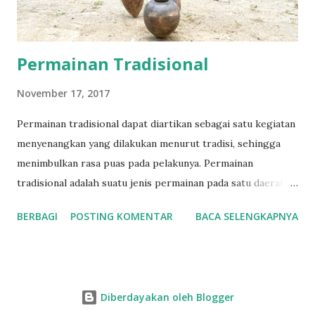
upaya-upaya dan tindakan-tindakan untuk mengatur
hubungan pertukaran ...
Permainan Tradisional
November 17, 2017
Permainan tradisional dapat diartikan sebagai satu kegiatan
menyenangkan yang dilakukan menurut tradisi, sehingga
menimbulkan rasa puas pada pelakunya. Permainan
tradisional adalah suatu jenis permainan pada satu daerah
tertentu yang berdasarkan kepada kultur atau budaya
BERBAGI
POSTING KOMENTAR
BACA SELENGKAPNYA
daerah tersebut. [1] Permainan tradisional adalah suatu
hasil budaya masyarakat yang berasal dari jaman yang
sangat tua, yang telah tumbuh dan hidup hingga sekarang
(Depdikbud, 1980/1981). Menurut Jarahnitra (dalam
Diberdayakan oleh Blogger
Siagawati dkk, 2007) bahwa permainan tradisional rakyat