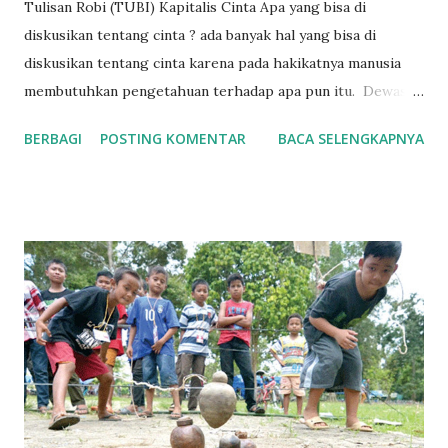
Tulisan Robi (TUBI) Kapitalis Cinta Apa yang bisa di
diskusikan tentang cinta ? ada banyak hal yang bisa di
diskusikan tentang cinta karena pada hakikatnya manusia
membutuhkan pengetahuan terhadap apa pun itu. Dewasa
ini banyak diantara kita yang mencibir tentang cinta, hal ini
BERBAGI
POSTING KOMENTAR
BACA SELENGKAPNYA
tidak lain karena masyarakat kita disuguhi kata-kata indah
yang justru menjadi komoditas pasar, iklan, kepura-puraan
artis sinetron dan film. Kita disuguhi fakta bahwa bapak dan
ibu dari itu semua adalah modal yang berinduk kepada
kapitalisme. Kita cenderung jarang berpikir dan merasa,
atau bahkan merenung tentang hakikat cinta dan justru
menempuh cara-cara yang menjauhi nilai-nilai holistik dari
cinta. Kedalaman hidup, makna cinta sejati, sulit ditemukan
dalam manusia kapitalis jika tidak ada perjuangan yang
konsisten menuju sistem lain. Karena mereka tidak bisa
berpikir banyak di luar hubungan kepemilikan pribadi serta