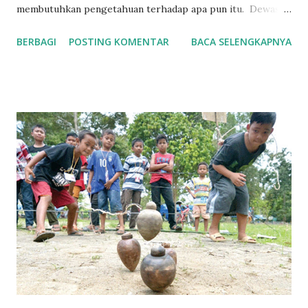
membutuhkan pengetahuan terhadap apa pun itu. Dewasa
ini banyak diantara kita yang mencibir tentang cinta, hal ini
BERBAGI
POSTING KOMENTAR
BACA SELENGKAPNYA
tidak lain karena masyarakat kita disuguhi kata-kata indah
yang justru menjadi komoditas pasar, iklan, kepura-puraan
artis sinetron dan film. Kita disuguhi fakta bahwa bapak dan
ibu dari itu semua adalah modal yang berinduk kepada
kapitalisme. Kita cenderung jarang berpikir dan merasa,
atau bahkan merenung tentang hakikat cinta dan justru
menempuh cara-cara yang menjauhi nilai-nilai holistik dari
cinta. Kedalaman hidup, makna cinta sejati, sulit ditemukan
dalam manusia kapitalis jika tidak ada perjuangan yang
konsisten menuju sistem lain. Karena mereka tidak bisa
berpikir banyak di luar hubungan kepemilikan pribadi serta
upaya-upaya dan tindakan-tindakan untuk mengatur
hubungan pertukaran ...