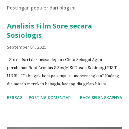
Postingan populer dari blog ini
Analisis Film Sore secara
Sosiologis
September 01, 2025
Sore : Istri dari masa depan : Cinta Sebagai Agen
perubahan Robi Armilus S.Sos,M.Si Dosen Sosiologi FISIP
UNRI “Tahu gak kenapa senja itu menyenangkan? Kadang
dia merah merekah bahagia, kadang dia gelap hitam
berduka. Tapi langit selalu menerima senja apa adanya.”
BERBAGI
POSTING KOMENTAR
BACA SELENGKAPNYA
Dialog diatas menjadi pembuka dari fim sore : istri dari
masa depan. Diksi ini bisa dibaca sebagai metafora simbolik
antara harapan dan keputusasaan, seperti konflik sosial
yang muncul didalam film ini yang mengangkat relasi