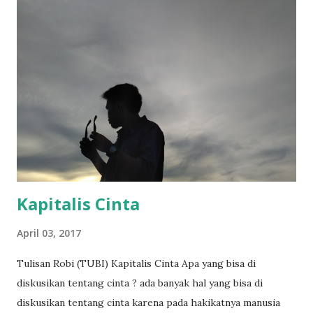
manusia dengan waktu serta bagaimana cinta menjadi agen
perubahan sosial dalam relasa pasangan. Film sore istri dari
masa depan menjadi topik perbincangan dimedia sosial
dalam beberapa hari terakhir sejak diputar di Bioskop
tanggal 10 Juli 2025, sampai saat tulisan ini dibuat film sore
telah ditonton lebih dari 1.000.000 orang dibioskop dan
diprediksi akan terus bertambah karena respon postif dari
masyarakat. Film sore istri dari masa depan bercerita
tentang kisah sore d...
Kapitalis Cinta
April 03, 2017
Tulisan Robi (TUBI) Kapitalis Cinta Apa yang bisa di
diskusikan tentang cinta ? ada banyak hal yang bisa di
diskusikan tentang cinta karena pada hakikatnya manusia