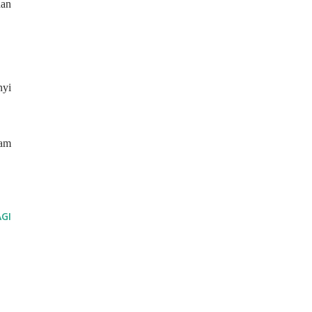
dan
nyi
lam
GI