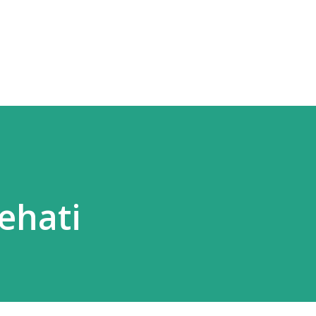
Langsung ke konten utama
ehati