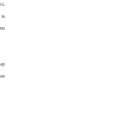
ci,
 ia
hmu
iap
tau