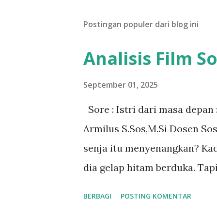
Postingan populer dari blog ini
Analisis Film S
September 01, 2025
Sore : Istri dari masa depan
Armilus S.Sos,M.Si Dosen So
senja itu menyenangkan? Ka
dia gelap hitam berduka. Tap
adanya.” Dialog diatas menjad
BERBAGI
POSTING KOMENTAR
depan. Diksi ini bisa dibaca