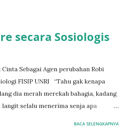
ore secara Sosiologis
 : Cinta Sebagai Agen perubahan Robi
siologi FISIP UNRI “Tahu gak kenapa
dang dia merah merekah bahagia, kadang
i langit selalu menerima senja apa
i pembuka dari fim sore : istri dari masa
BACA SELENGKAPNYA
 sebagai metafora simbolik antara