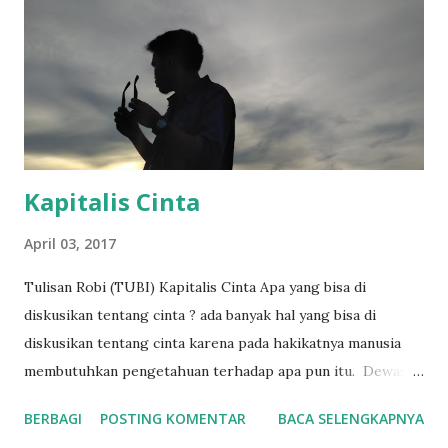
dalam beberapa hari terakhir sejak diputar di Bioskop
tanggal 10 Juli 2025, sampai saat tulisan ini dibuat film sore
telah ditonton lebih dari 1.000.000 orang dibioskop dan
diprediksi akan terus bertambah karena respon postif dari
masyarakat. Film sore istri dari masa depan bercerita
tentang kisah sore d...
Kapitalis Cinta
April 03, 2017
Tulisan Robi (TUBI) Kapitalis Cinta Apa yang bisa di
diskusikan tentang cinta ? ada banyak hal yang bisa di
diskusikan tentang cinta karena pada hakikatnya manusia
membutuhkan pengetahuan terhadap apa pun itu. Dewasa
ini banyak diantara kita yang mencibir tentang cinta, hal ini
BERBAGI
POSTING KOMENTAR
BACA SELENGKAPNYA
tidak lain karena masyarakat kita disuguhi kata-kata indah