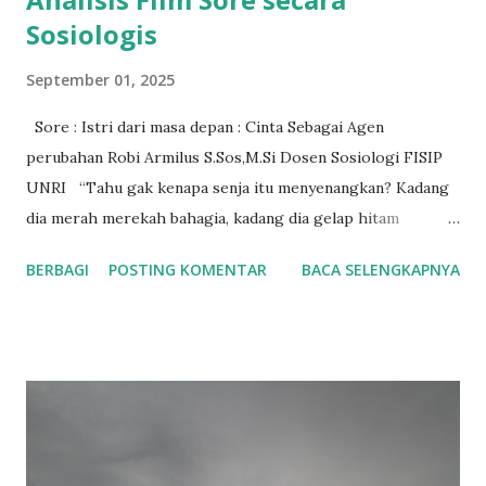
Sosiologis
September 01, 2025
Sore : Istri dari masa depan : Cinta Sebagai Agen
perubahan Robi Armilus S.Sos,M.Si Dosen Sosiologi FISIP
UNRI “Tahu gak kenapa senja itu menyenangkan? Kadang
dia merah merekah bahagia, kadang dia gelap hitam
berduka. Tapi langit selalu menerima senja apa adanya.”
BERBAGI
POSTING KOMENTAR
BACA SELENGKAPNYA
Dialog diatas menjadi pembuka dari fim sore : istri dari
masa depan. Diksi ini bisa dibaca sebagai metafora simbolik
antara harapan dan keputusasaan, seperti konflik sosial
yang muncul didalam film ini yang mengangkat relasi
manusia dengan waktu serta bagaimana cinta menjadi agen
perubahan sosial dalam relasa pasangan. Film sore istri dari
masa depan menjadi topik perbincangan dimedia sosial