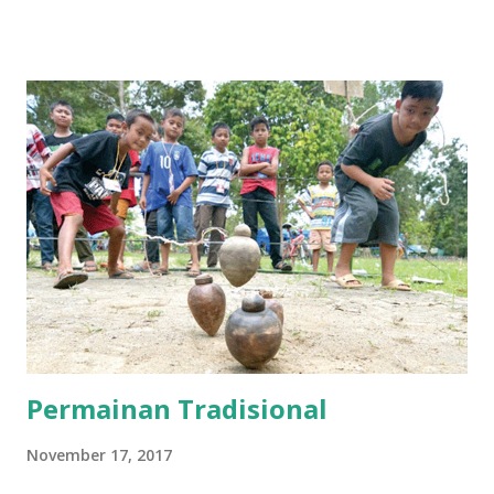
yang justru menjadi komoditas pasar, iklan, kepura-puraan
artis sinetron dan film. Kita disuguhi fakta bahwa bapak dan
ibu dari itu semua adalah modal yang berinduk kepada
kapitalisme. Kita cenderung jarang berpikir dan merasa,
atau bahkan merenung tentang hakikat cinta dan justru
menempuh cara-cara yang menjauhi nilai-nilai holistik dari
cinta. Kedalaman hidup, makna cinta sejati, sulit ditemukan
dalam manusia kapitalis jika tidak ada perjuangan yang
konsisten menuju sistem lain. Karena mereka tidak bisa
berpikir banyak di luar hubungan kepemilikan pribadi serta
upaya-upaya dan tindakan-tindakan untuk mengatur
hubungan pertukaran ...
Permainan Tradisional
November 17, 2017