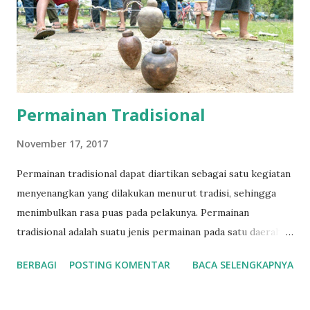
konsisten menuju sistem lain. Karena mereka tidak bisa
berpikir banyak di luar hubungan kepemilikan pribadi serta
upaya-upaya dan tindakan-tindakan untuk mengatur
hubungan pertukaran ...
Permainan Tradisional
November 17, 2017
Permainan tradisional dapat diartikan sebagai satu kegiatan
menyenangkan yang dilakukan menurut tradisi, sehingga
menimbulkan rasa puas pada pelakunya. Permainan
tradisional adalah suatu jenis permainan pada satu daerah
tertentu yang berdasarkan kepada kultur atau budaya
BERBAGI
POSTING KOMENTAR
BACA SELENGKAPNYA
daerah tersebut. [1] Permainan tradisional adalah suatu
hasil budaya masyarakat yang berasal dari jaman yang
sangat tua, yang telah tumbuh dan hidup hingga sekarang