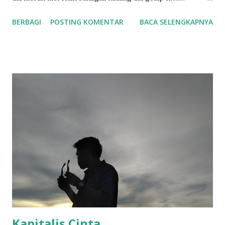
berduka. Tapi langit selalu menerima senja apa adanya.”
BERBAGI
POSTING KOMENTAR
BACA SELENGKAPNYA
Dialog diatas menjadi pembuka dari fim sore : istri dari
masa depan. Diksi ini bisa dibaca sebagai metafora simbolik
antara harapan dan keputusasaan, seperti konflik sosial
yang muncul didalam film ini yang mengangkat relasi
manusia dengan waktu serta bagaimana cinta menjadi agen
perubahan sosial dalam relasa pasangan. Film sore istri dari
masa depan menjadi topik perbincangan dimedia sosial
dalam beberapa hari terakhir sejak diputar di Bioskop
tanggal 10 Juli 2025, sampai saat tulisan ini dibuat film sore
telah ditonton lebih dari 1.000.000 orang dibioskop dan
diprediksi akan terus bertambah karena respon postif dari
masyarakat. Film sore istri dari masa depan bercerita
tentang kisah sore d...
Kapitalis Cinta