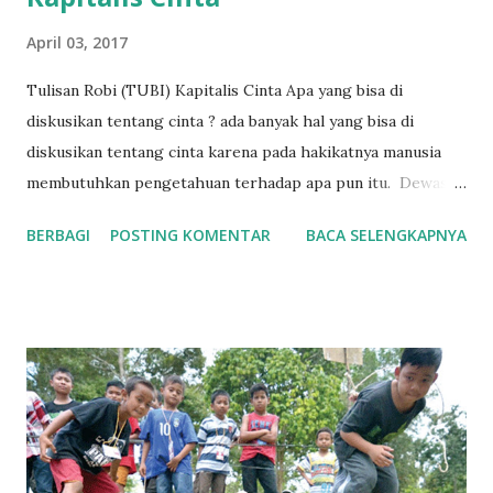
April 03, 2017
Tulisan Robi (TUBI) Kapitalis Cinta Apa yang bisa di
diskusikan tentang cinta ? ada banyak hal yang bisa di
diskusikan tentang cinta karena pada hakikatnya manusia
membutuhkan pengetahuan terhadap apa pun itu. Dewasa
ini banyak diantara kita yang mencibir tentang cinta, hal ini
BERBAGI
POSTING KOMENTAR
BACA SELENGKAPNYA
tidak lain karena masyarakat kita disuguhi kata-kata indah
yang justru menjadi komoditas pasar, iklan, kepura-puraan
artis sinetron dan film. Kita disuguhi fakta bahwa bapak dan
ibu dari itu semua adalah modal yang berinduk kepada
kapitalisme. Kita cenderung jarang berpikir dan merasa,
atau bahkan merenung tentang hakikat cinta dan justru
menempuh cara-cara yang menjauhi nilai-nilai holistik dari
cinta. Kedalaman hidup, makna cinta sejati, sulit ditemukan
dalam manusia kapitalis jika tidak ada perjuangan yang